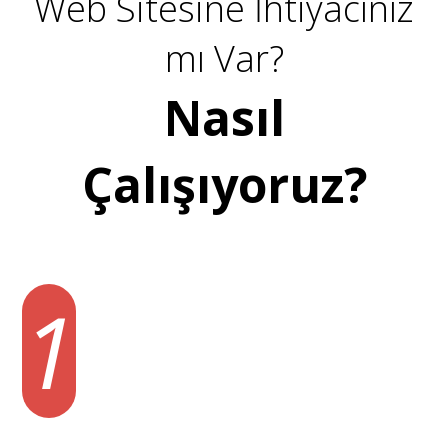
Web Sitesine İhtiyacınız
mı Var?
Nasıl
Çalışıyoruz?
1